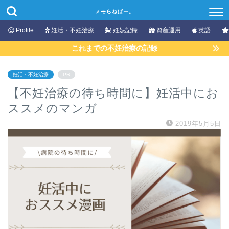
メモらねばー。
Profile
妊活・不妊治療
妊娠記録
資産運用
英語
これまでの不妊治療の記録
妊活・不妊治療
PR
【不妊治療の待ち時間に】妊活中にお
ススメのマンガ
2019年5月5日