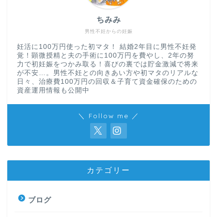
ちみみ
男性不妊からの妊娠
妊活に100万円使った初マタ！ 結婚2年目に男性不妊発
覚！顕微授精と夫の手術に100万円を費やし、2年の努
力で初妊娠をつかみ取る！喜びの裏では貯金激減で将来
が不安…。男性不妊との向きあい方や初マタのリアルな
日々、治療費100万円の回収＆子育て資金確保のための
資産運用情報も公開中
＼ Follow me ／
カテゴリー
ブログ