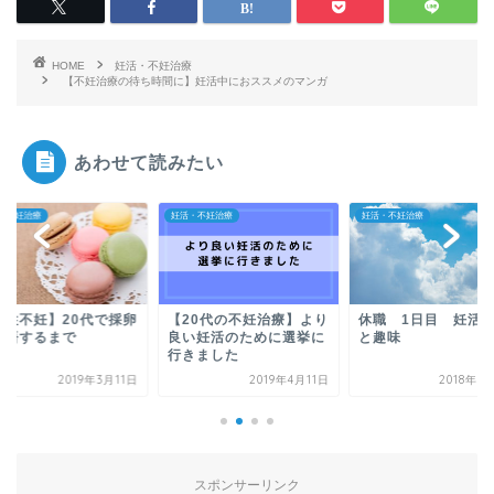
HOME
妊活・不妊治療
【不妊治療の待ち時間に】妊活中におススメのマンガ
あわせて読みたい
妊活・不妊治療
妊活・不妊治療
妊活・不妊治療
卵
【20代の不妊治療】より
休職 1日目 妊活勉強
これはただ
良い妊活のために選挙に
と趣味
不妊治療
行きました
1日
2019年4月11日
2018年12月1日
スポンサーリンク