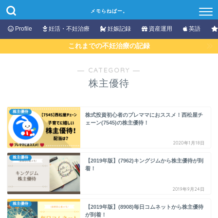
メモらねばー。
Profile
妊活・不妊治療
妊娠記録
資産運用
英語
これまでの不妊治療の記録
― CATEGORY ―
株主優待
株主優待
株式投資初心者のプレママにおススメ！西松屋チ
ェーン(7545)の株主優待！
2020年1月18日
株主優待
【2019年版】(7962)キングジムから株主優待が到
着！
2019年9月24日
株主優待
【2019年版】(8908)毎日コムネットから株主優待
が到着！