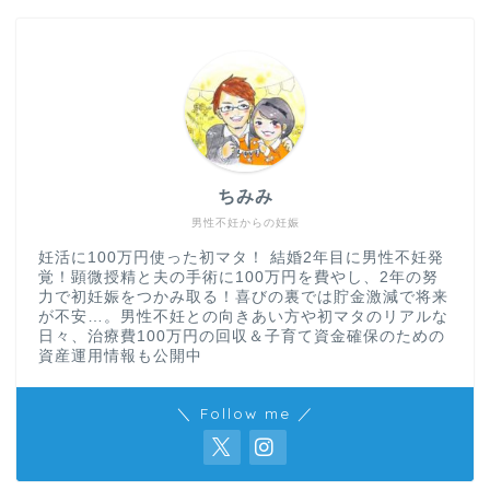
ちみみ
男性不妊からの妊娠
妊活に100万円使った初マタ！ 結婚2年目に男性不妊発
覚！顕微授精と夫の手術に100万円を費やし、2年の努
力で初妊娠をつかみ取る！喜びの裏では貯金激減で将来
が不安…。男性不妊との向きあい方や初マタのリアルな
日々、治療費100万円の回収＆子育て資金確保のための
資産運用情報も公開中
＼ Follow me ／