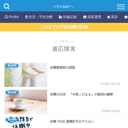
メモらねばー。
Profile
妊活・不妊治療
妊娠記録
資産運用
英語
これまでの不妊治療の記録
― TAG ―
適応障害
適応障害
休職復帰前の面談
2018年12月27日
適応障害
休職13日目 『今夜このまま』の歌詞の解釈
2018年12月18日
適応障害
休職 7日目 復職許可が下りない