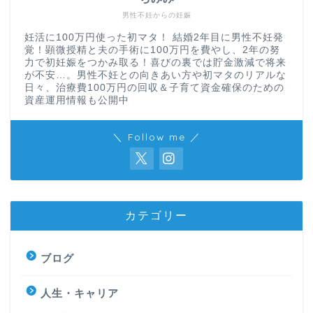
男性不妊からの妊娠
妊活に100万円使った初マタ！ 結婚2年目に男性不妊発
覚！顕微授精と夫の手術に100万円を費やし、2年の努
力で初妊娠をつかみ取る！喜びの裏では貯金激減で将来
が不安…。男性不妊との向きあい方や初マタのリアルな
日々、治療費100万円の回収＆子育て資金確保のための
資産運用情報も公開中
＼ Follow me ／
カテゴリー
ブログ
人生・キャリア