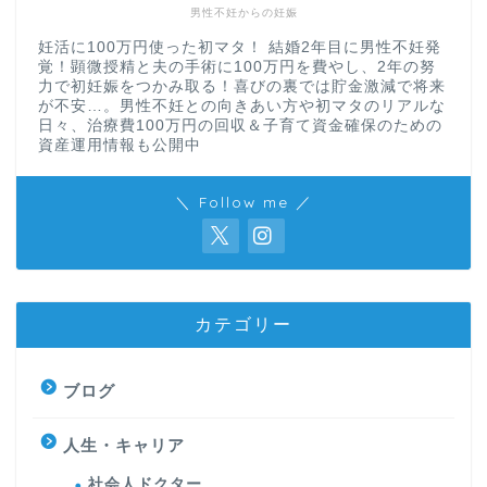
男性不妊からの妊娠
妊活に100万円使った初マタ！ 結婚2年目に男性不妊発
覚！顕微授精と夫の手術に100万円を費やし、2年の努
力で初妊娠をつかみ取る！喜びの裏では貯金激減で将来
が不安…。男性不妊との向きあい方や初マタのリアルな
日々、治療費100万円の回収＆子育て資金確保のための
資産運用情報も公開中
＼ Follow me ／
カテゴリー
ブログ
人生・キャリア
社会人ドクター