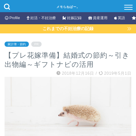
メモらねばー。
Profile
妊活・不妊治療
妊娠記録
資産運用
英語
これまでの不妊治療の記録
家計簿・節約
PR
【プレ花嫁準備】結婚式の節約～引き
出物編～ギフトナビの活用
2018年12月16日
/
2019年5月1日