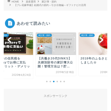
HOME
資産運用
家計簿・節約
【プレ花嫁準備】結婚式の節約～引き出物編～ギフトナビの活用
あわせて読みたい
ての悩み
家計簿・節約
家計簿・節約
休中の住民税を
【共働き20代DINKS】
2018年のふるさと
ypayでお得に支払
夫婦別財布の家計簿大公
しました☆
！メリット・デメリッ
開！管理方法は？貯...
...
2019年5月18日
2018年
2020年6月24日
スポンサーリンク