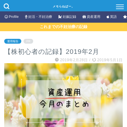
メモらねばー。
Profile
妊活・不妊治療
妊娠記録
資産運用
英語
これまでの不妊治療の記録
運用報告
PR
【株初心者の記録】2019年2月
2019年2月28日
/
2019年5月1日