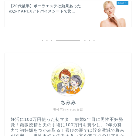
【20代後半】ポーラエステは効果あった
のか？APEXアドバイスシートで比...
ちみみ
男性不妊からの妊娠
妊活に100万円使った初マタ！ 結婚2年目に男性不妊発
覚！顕微授精と夫の手術に100万円を費やし、2年の努
力で初妊娠をつかみ取る！喜びの裏では貯金激減で将来
が不安…。男性不妊との向きあい方や初マタのリアルな